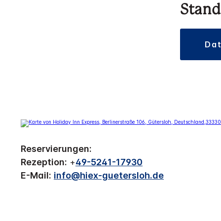
Stand
d
Reservierungen:
Rezeption:
+
49-5241-17930
E-Mail:
info@hiex-guetersloh.de