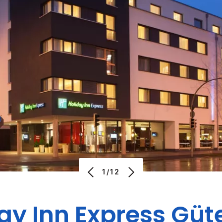
1/12
ay Inn Express
Güt