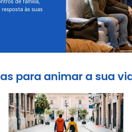
ntros de família,
 resposta às suas
tas para animar a sua v