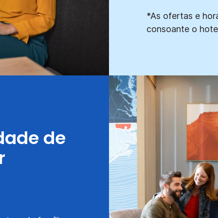
*As ofertas e ho
consoante o hotel
dade de
r