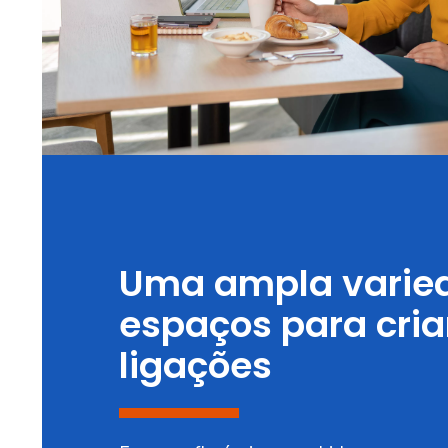
Uma ampla varie
espaços para cria
ligações