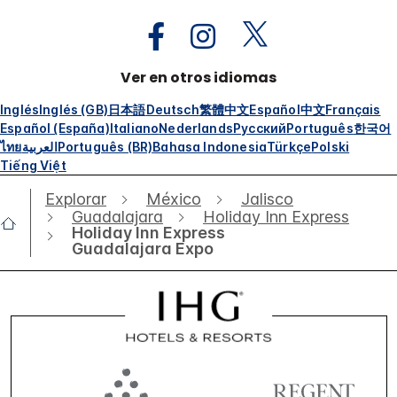
Ver en otros idiomas
Inglés
Inglés (GB)
日本語
Deutsch
繁體中文
Español
中文
Français
Español (España)
Italiano
Nederlands
Русский
Português
한국어
ไทย
العربية
Português (BR)
Bahasa Indonesia
Türkçe
Polski
Tiếng Việt
Explorar
México
Jalisco
Guadalajara
Holiday Inn Express
Holiday Inn Express
Guadalajara Expo