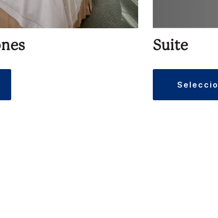
ones
Suite
selecci