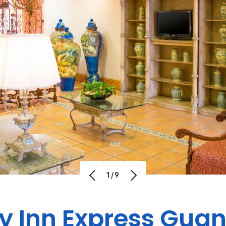
1/9
y Inn Express
Guan