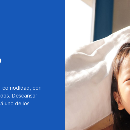
o
r comodidad, con
adas. Descansar
rá uno de los