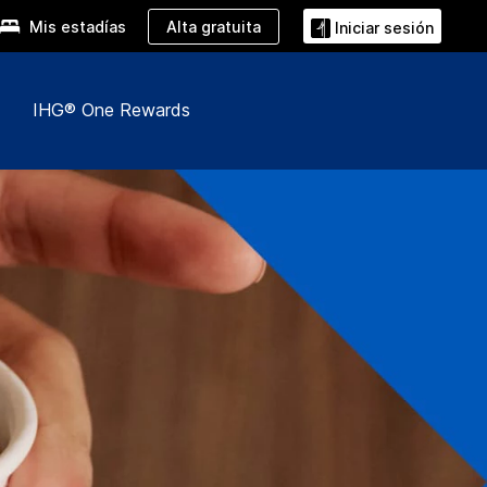
Alta gratuita
Mis estadías
Iniciar sesión
IHG® One Rewards